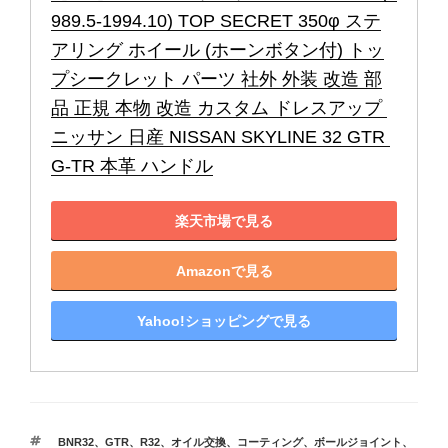
989.5-1994.10) TOP SECRET 350φ ステ
アリング ホイール (ホーンボタン付) トッ
プシークレット パーツ 社外 外装 改造 部
品 正規 本物 改造 カスタム ドレスアップ 
ニッサン 日産 NISSAN SKYLINE 32 GTR 
G-TR 本革 ハンドル
楽天市場で見る
Amazonで見る
Yahoo!ショッピングで見る
タ
BNR32
、
GTR
、
R32
、
オイル交換
、
コーティング
、
ボールジョイント
、