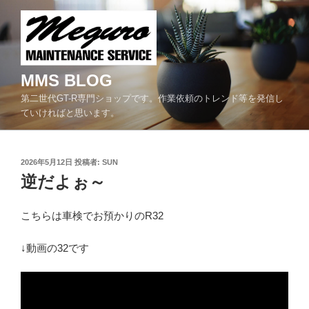
コ
ン
テ
ン
ツ
MMS BLOG
へ
第二世代GT-R専門ショップです。作業依頼のトレンド等を発信し
ス
ていければと思います。
キ
ッ
プ
投
2026年5月12日
投稿者:
SUN
稿
逆だよぉ～
日:
こちらは車検でお預かりのR32
↓動画の32です