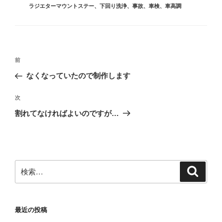
グ
ラジエターマウントステー
、
下回り洗浄
、
事故
、
車検
、
車高調
投
前
前
稿
の
なくなっていたので制作します
ナ
投
ビ
稿
次
次
ゲ
の
割れてなければよいのですが…
投
ー
稿
シ
ョ
ン
検
検
索
索:
最近の投稿