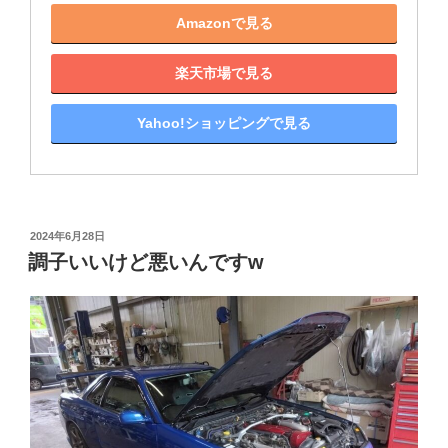
Amazonで見る
楽天市場で見る
Yahoo!ショッピングで見る
投
2024年6月28日
稿
調子いいけど悪いんですw
日: