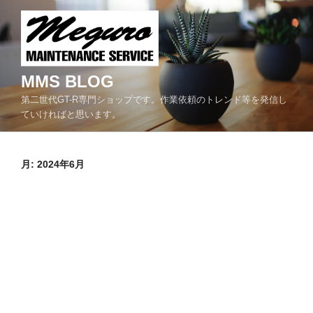
コ
ン
テ
ン
ツ
MMS BLOG
へ
第二世代GT-R専門ショップです。作業依頼のトレンド等を発信し
ス
ていければと思います。
キ
ッ
プ
月:
2024年6月