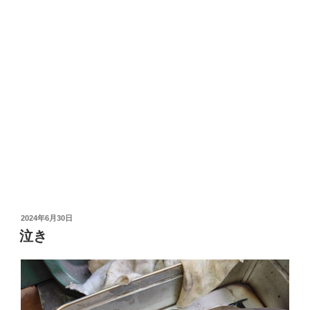
投
2024年6月30日
稿
泣き
日: