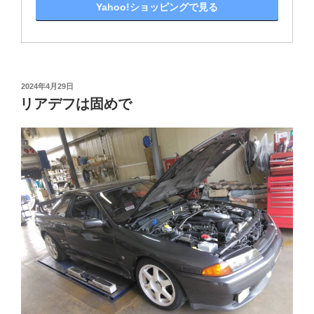
Yahoo!ショッピングで見る
投
2024年4月29日
稿
リアデフは固めで
日: