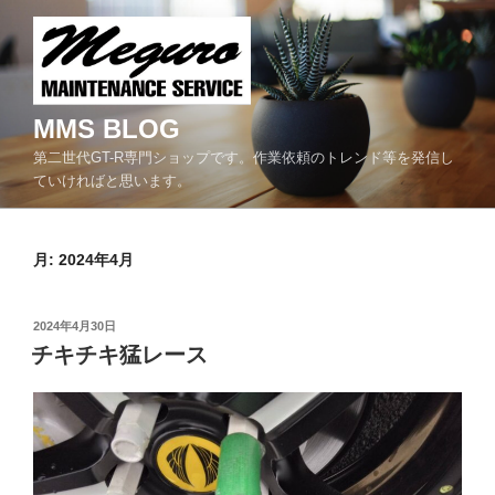
コ
ン
テ
ン
ツ
MMS BLOG
へ
第二世代GT-R専門ショップです。作業依頼のトレンド等を発信し
ス
ていければと思います。
キ
ッ
プ
月:
2024年4月
投
2024年4月30日
稿
チキチキ猛レース
日: