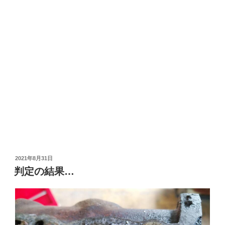
投
2021年8月31日
稿
判定の結果…
日: