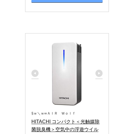
§ｗ＼ｗ∞ＡＩＲ Ｗｏｌｆ
HITACHI コンパクト＜光触媒除
菌脱臭機＞空気中の浮遊ウイル