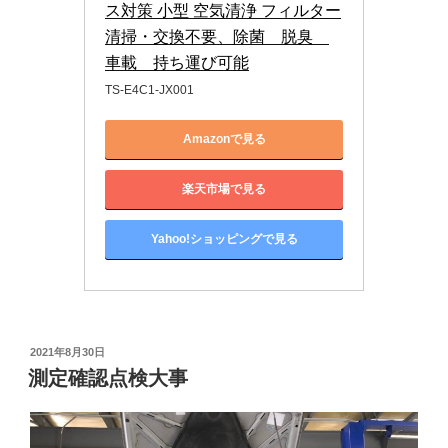
ス対策 小型 空気清浄 フィルター
清掃・交換不要、除菌　脱臭　
車載　持ち運び可能
TS-E4C1-JX001
Amazonで見る
楽天市場で見る
Yahoo!ショッピングで見る
投
2021年8月30日
稿
測定確認点検大事
日: