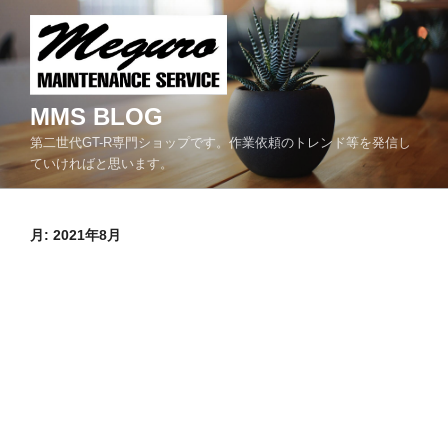
コ
ン
テ
ン
ツ
MMS BLOG
へ
第二世代GT-R専門ショップです。作業依頼のトレンド等を発信し
ス
ていければと思います。
キ
ッ
プ
月:
2021年8月