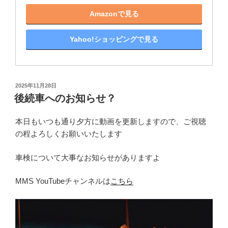
Amazonで見る
Yahoo!ショッピングで見る
投
2025年11月28日
稿
後続車へのお知らせ？
日:
本日もいつも通り夕方に動画を更新しますので、ご視聴
の程よろしくお願いいたします
車検について大事なお知らせがありますよ
MMS YouTubeチャンネルは
こちら