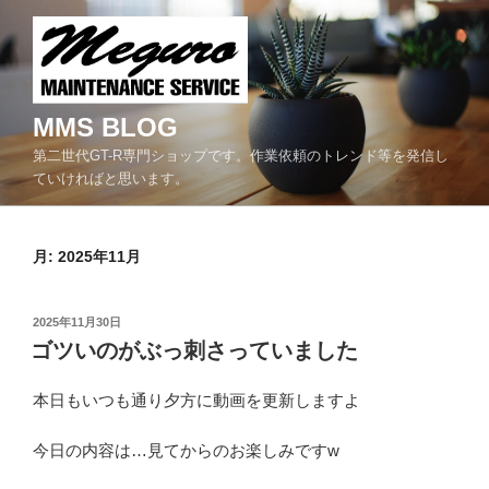
コ
ン
テ
ン
ツ
MMS BLOG
へ
第二世代GT-R専門ショップです。作業依頼のトレンド等を発信し
ス
ていければと思います。
キ
ッ
プ
月:
2025年11月
投
2025年11月30日
稿
ゴツいのがぶっ刺さっていました
日:
本日もいつも通り夕方に動画を更新しますよ
今日の内容は…見てからのお楽しみですw