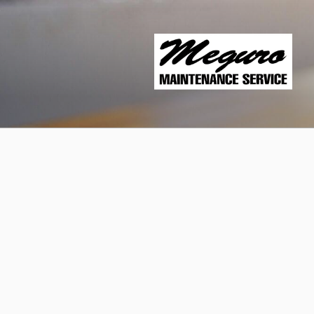
コ
ン
テ
ン
ツ
へ
ス
キ
ッ
プ