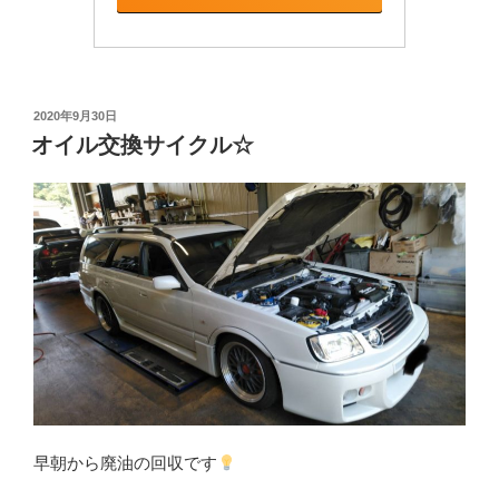
投
2020年9月30日
稿
オイル交換サイクル☆
日:
早朝から廃油の回収です