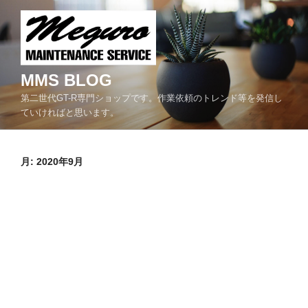
コ
ン
テ
ン
ツ
MMS BLOG
へ
第二世代GT-R専門ショップです。作業依頼のトレンド等を発信し
ス
ていければと思います。
キ
ッ
プ
月:
2020年9月