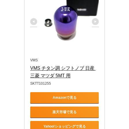
VMS
VMS チタン調 シフトノブ 日産 
三菱 マツダ 5MT 用
SKTT101255
Amazonで見る
楽天市場で見る
Yahoo!ショッピングで見る