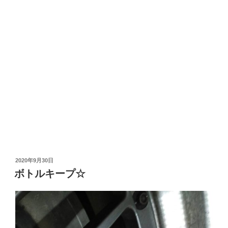
投
2020年9月30日
稿
ボトルキープ☆
日: