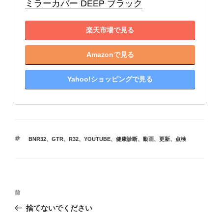
ミラーカバー DEEP ブラック
楽天市場で見る
Amazonで見る
Yahoo!ショッピングで見る
タ
BNR32
、
GTR
、
R32
、
YOUTUBE
、
健康診断
、
動画
、
更新
、
点検
グ
投
前
前
稿
の
捨てないでください
ナ
投