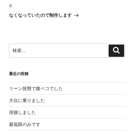
ビ
稿
次
次
ゲ
の
なくなっていたので制作します
投
ー
稿
シ
ョ
ン
検
検
索
索:
最近の投稿
リーン状態で腹ペコでした
大台に乗りました
溶接しました
最低限のみです