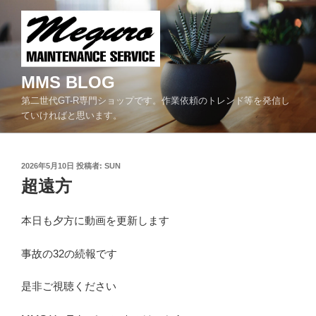
コ
ン
テ
ン
ツ
MMS BLOG
へ
第二世代GT-R専門ショップです。作業依頼のトレンド等を発信し
ス
ていければと思います。
キ
ッ
プ
投
2026年5月10日
投稿者:
SUN
稿
超遠方
日:
本日も夕方に動画を更新します
事故の32の続報です
是非ご視聴ください