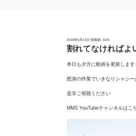
投
2026年5月13日
投稿者:
SUN
稿
割れてなければよ
日:
本日も夕方に動画を更新します
怒涛の作業でいきなりシャシー
是非ご視聴ください
MMS YouTubeチャンネルはこ