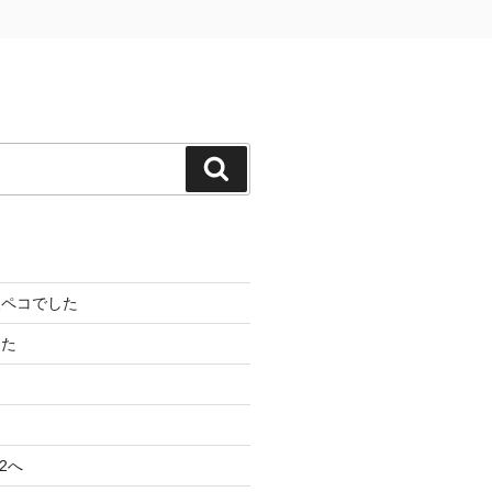
検
索
腹ペコでした
した
す
2へ