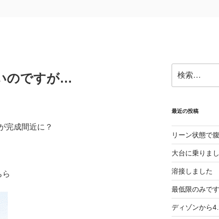
検
いのですが…
索:
最近の投稿
が完成間近に？
リーン状態で
大台に乗りま
溶接しました
ちら
最低限のみで
ディゾンから4.