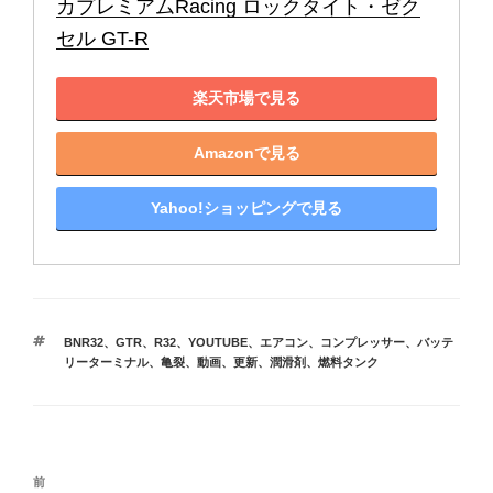
カプレミアムRacing ロックタイト・ゼク
セル GT-R
楽天市場で見る
Amazonで見る
Yahoo!ショッピングで見る
タ
BNR32
、
GTR
、
R32
、
YOUTUBE
、
エアコン
、
コンプレッサー
、
バッテ
グ
リーターミナル
、
亀裂
、
動画
、
更新
、
潤滑剤
、
燃料タンク
投
前
前