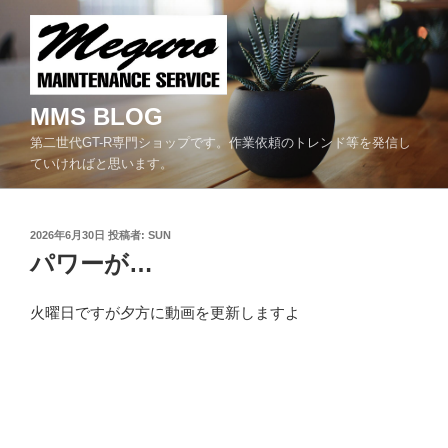
コ
ン
テ
ン
ツ
MMS BLOG
へ
第二世代GT-R専門ショップです。作業依頼のトレンド等を発信し
ス
ていければと思います。
キ
ッ
プ
投
2026年6月30日
投稿者:
SUN
稿
パワーが…
日:
火曜日ですが夕方に動画を更新しますよ