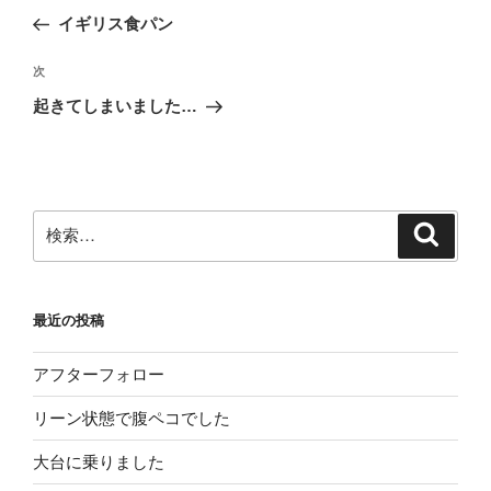
稿
の
イギリス食パン
ナ
投
ビ
稿
次
次
ゲ
の
起きてしまいました…
投
ー
稿
シ
ョ
ン
検
検
索
索:
最近の投稿
アフターフォロー
リーン状態で腹ペコでした
大台に乗りました