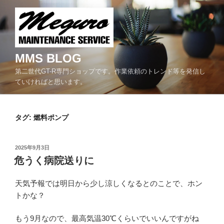
コ
ン
テ
ン
ツ
MMS BLOG
へ
第二世代GT-R専門ショップです。作業依頼のトレンド等を発信し
ス
ていければと思います。
キ
ッ
プ
タグ:
燃料ポンプ
投
2025年9月3日
稿
危うく病院送りに
日:
天気予報では明日から少し涼しくなるとのことで、ホン
トかな？
もう9月なので、最高気温30℃くらいでいいんですがね