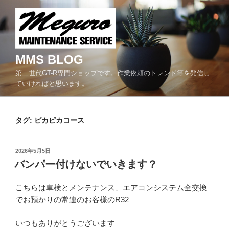
コ
ン
テ
ン
ツ
MMS BLOG
へ
第二世代GT-R専門ショップです。作業依頼のトレンド等を発信し
ス
ていければと思います。
キ
ッ
プ
タグ:
ピカピカコース
投
2026年5月5日
稿
バンパー付けないでいきます？
日:
こちらは車検とメンテナンス、エアコンシステム全交換
でお預かりの常連のお客様のR32
いつもありがとうございます