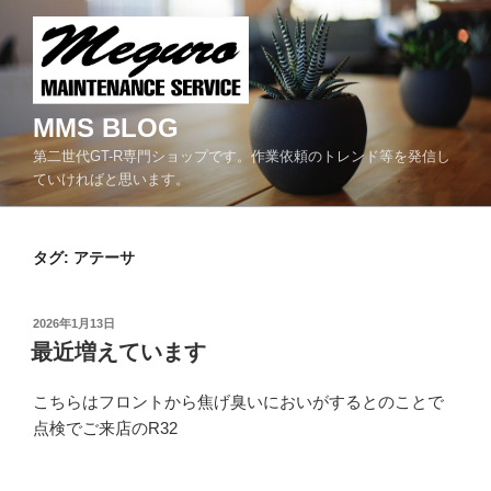
コ
ン
テ
ン
ツ
MMS BLOG
へ
第二世代GT-R専門ショップです。作業依頼のトレンド等を発信し
ス
ていければと思います。
キ
ッ
プ
タグ:
アテーサ
投
2026年1月13日
稿
最近増えています
日:
こちらはフロントから焦げ臭いにおいがするとのことで
点検でご来店のR32