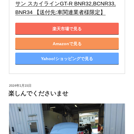
サン スカイラインGT-R BNR32,BCNR33,
BNR34 【送付先:車関連業者様限定】
楽天市場で見る
Amazonで見る
Yahoo!ショッピングで見る
投
2024年1月15日
稿
楽しんでくださいませ
日: