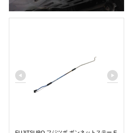
FUJITSUBO フジツボ ボンネットステー E