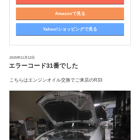
Amazonで見る
Yahoo!ショッピングで見る
投
2025年11月12日
稿
エラーコード31番でした
日:
こちらはエンジンオイル交換でご来店のR33