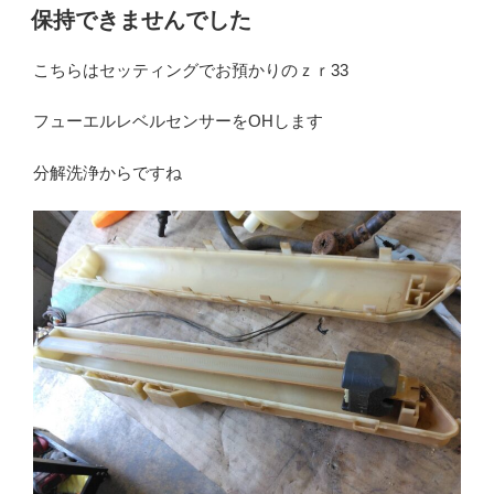
稿
保持できませんでした
日:
こちらはセッティングでお預かりのｚｒ33
フューエルレベルセンサーをOHします
分解洗浄からですね