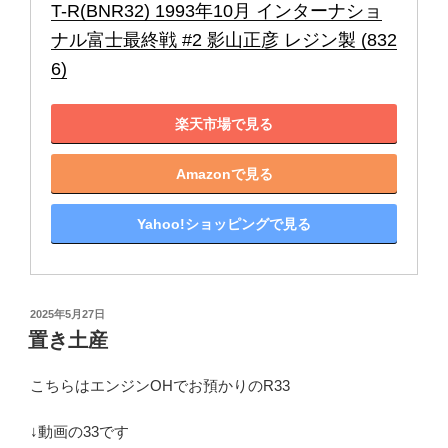
T-R(BNR32) 1993年10月 インターナショ
ナル富士最終戦 #2 影山正彦 レジン製 (832
6)
楽天市場で見る
Amazonで見る
Yahoo!ショッピングで見る
投
2025年5月27日
稿
置き土産
日:
こちらはエンジンOHでお預かりのR33
↓動画の33です