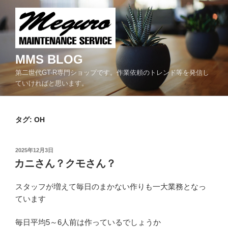
コ
ン
テ
ン
ツ
MMS BLOG
へ
第二世代GT-R専門ショップです。作業依頼のトレンド等を発信し
ス
ていければと思います。
キ
ッ
プ
タグ:
OH
投
2025年12月3日
稿
カニさん？クモさん？
日:
スタッフが増えて毎日のまかない作りも一大業務となっ
ています
毎日平均5～6人前は作っているでしょうか