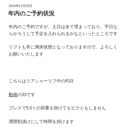
投
2024年11月25日
稿
年内のご予約状況
日:
年内のご予約ですが、土日は全て埋まっており、平日な
らかろうじて予定を入れられるかなといったところです
リフトも常に満床状態となっておりますので、よろしく
お願いいたします
こちらはリアシャーリフ中のR33
動画
の33です
プレスで5.5ｔの荷重を掛けてもビクともしません
潤滑剤漬けにして時間を掛けます