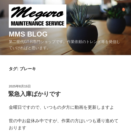
コ
ン
テ
ン
ツ
MMS BLOG
へ
第二世代GT-R専門ショップです。作業依頼のトレンド等を発信し
ス
ていければと思います。
キ
ッ
プ
タグ:
ブレーキ
投
2025年8月15日
稿
緊急入庫ばかりです
日:
金曜日ですので、いつもの夕方に動画を更新しますよ
世の中お盆休み中ですが、作業の方はいつも通り進めて
おります