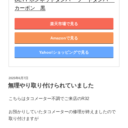
カーボン　黒
楽天市場で見る
Amazonで見る
Yahoo!ショッピングで見る
投
2025年6月7日
稿
無理やり取り付けられていました
日:
こちらはタコメーター不調でご来店のR32
お預かりしていたタコメーターの修理が終えましたので
取り付けますが