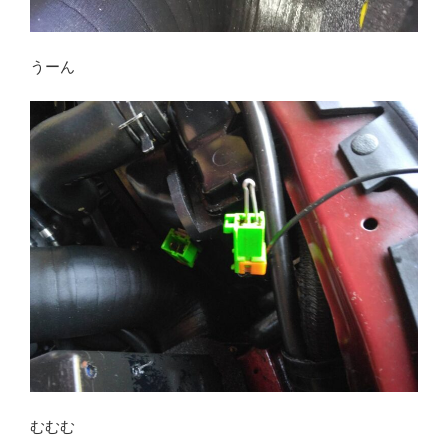
うーん
むむむ