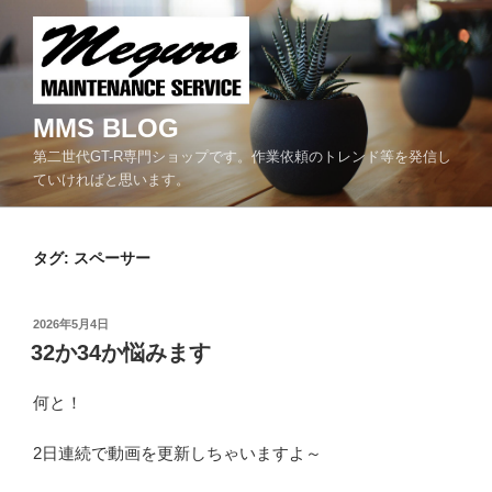
コ
ン
テ
ン
ツ
MMS BLOG
へ
第二世代GT-R専門ショップです。作業依頼のトレンド等を発信し
ス
ていければと思います。
キ
ッ
プ
タグ:
スペーサー
投
2026年5月4日
稿
32か34か悩みます
日:
何と！
2日連続で動画を更新しちゃいますよ～