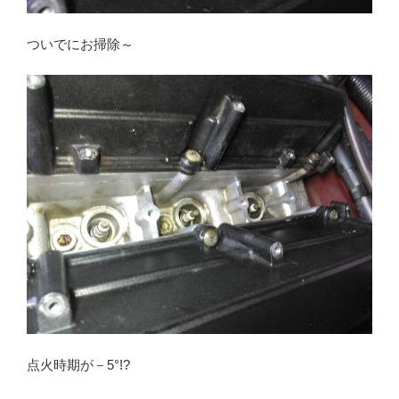
ついでにお掃除～
点火時期が－5°!?