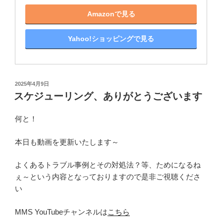
Amazonで見る
Yahoo!ショッピングで見る
投
2025年4月9日
稿
スケジューリング、ありがとうございます
日:
何と！
本日も動画を更新いたします～
よくあるトラブル事例とその対処法？等、ためになるね
ぇ～という内容となっておりますので是非ご視聴くださ
い
MMS YouTubeチャンネルは
こちら