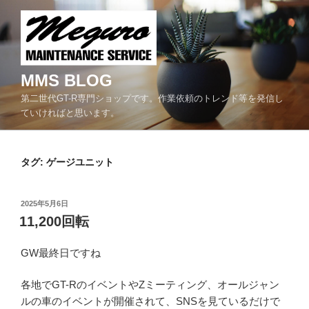
コ
ン
テ
ン
ツ
MMS BLOG
へ
第二世代GT-R専門ショップです。作業依頼のトレンド等を発信し
ス
ていければと思います。
キ
ッ
プ
タグ:
ゲージユニット
投
2025年5月6日
稿
11,200回転
日:
GW最終日ですね
各地でGT-RのイベントやZミーティング、オールジャン
ルの車のイベントが開催されて、SNSを見ているだけで