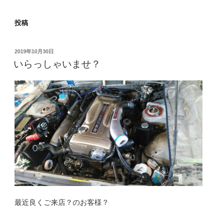
投稿
投
2019年10月30日
稿
いらっしゃいませ？
日:
最近良くご来店？のお客様？