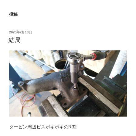
投稿
投
2020年2月18日
稿
結局
日:
タービン周辺ビスポキポキのR32