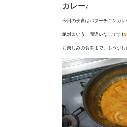
稿
カレー♪
日:
今日の夜食はバターチキンカレ
絶対まいうー間違いなしですね
お楽しみの食事まで、もう少し