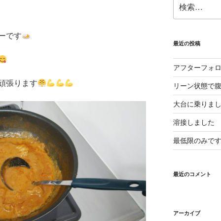
検
索:
ーです
最近の投稿
アフターフォ
頑張ります
リーン状態で
大台に乗りま
溶接しました
最低限のみで
最近のコメント
アーカイブ