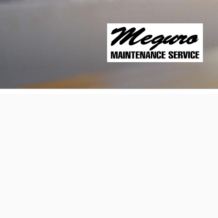
コ
ン
テ
ン
ツ
へ
ス
キ
ッ
プ