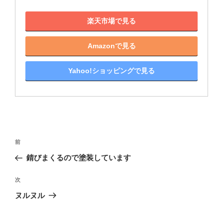
楽天市場で見る
Amazonで見る
Yahoo!ショッピングで見る
投
前
前
稿
の
錆びまくるので塗装しています
ナ
投
ビ
稿
次
次
ゲ
の
ヌルヌル
投
ー
稿
シ