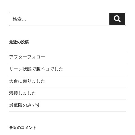
ョ
ン
検
検
索
索:
最近の投稿
アフターフォロー
リーン状態で腹ペコでした
大台に乗りました
溶接しました
最低限のみです
最近のコメント