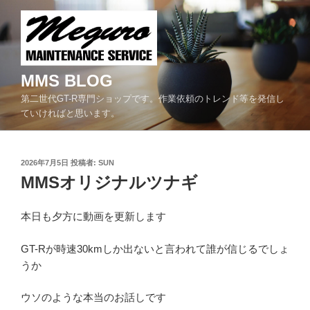
コ
ン
テ
ン
ツ
MMS BLOG
へ
第二世代GT-R専門ショップです。作業依頼のトレンド等を発信し
ス
ていければと思います。
キ
ッ
プ
投
2026年7月5日
投稿者:
SUN
稿
MMSオリジナルツナギ
日:
本日も夕方に動画を更新します
GT-Rが時速30kmしか出ないと言われて誰が信じるでしょ
うか
ウソのような本当のお話しです